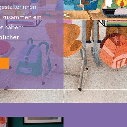
estalterinnen
e zusammen
ein
et haben:
ibücher
.