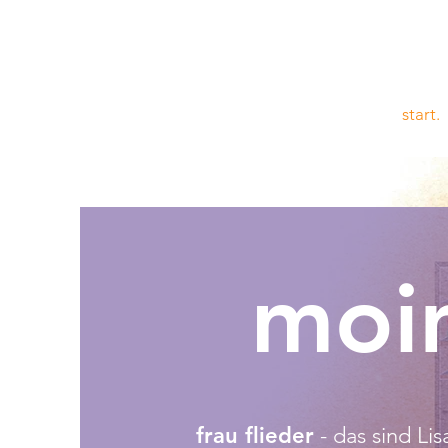
start.
moi
frau flieder
- das sind Li