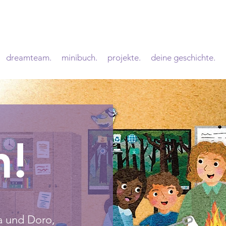
dreamteam.
minibuch.
projekte.
deine geschichte.
n!
sa und Doro,