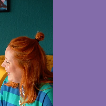
das dr
lisa
Hi, ich bin Lisa! I
Vechta, mit dem Ha
selbstständig unt
dabei meine Vorlieb
genau das ist auch 
bringe die Minibüch
zum Leben.
doro