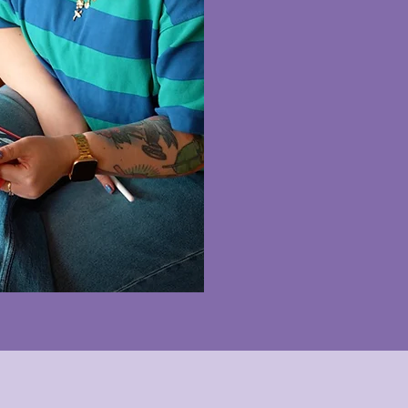
Hey, ich bin Doro, 
Mediengestalterin
schon „was mit Me
Bereich Grafikdesi
(
QUARTI
gemacht
das Konzept und di
Um wen geht's? Wa
die Story haben?