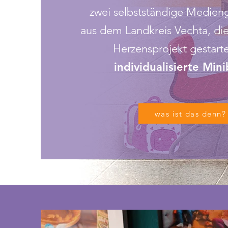
zwei selbstständige Medieng
aus
dem Landkreis Vechta,
di
Herzensprojekt gestart
individualisierte Min
was ist das denn?